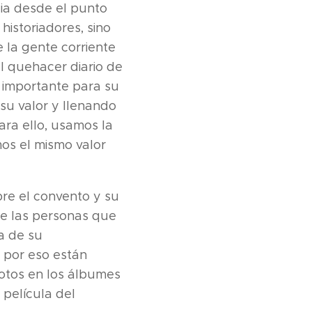
cia desde el punto
historiadores, sino
 la gente corriente
l quehacer diario de
s importante para su
 su valor y llenando
ara ello, usamos la
os el mismo valor
bre el convento y su
 de las personas que
a de su
y por eso están
otos en los álbumes
 película del