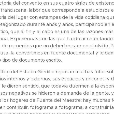
ectoria del convento en sus cuatro siglos de existen
 franciscana, labor que corresponde a estudiosos e 
ria del lugar con estampas de la vida cotidiana que
tagonizado durante años y años, participando en e
ico, que al fin y al cabo es una de las razones má
ncia. Experiencias con las que ha ido acrecentando
a de recuerdos que no deberían caer en el olvido. P
usa, la convertimos en fuente documental y le dam
o tipo de documento escrito.
ráfico del Estudio Gordillo reposan muchas fotos so
os internos y externos, sus espacios y rincones, y
y le dieron sentido, que todavía duermen a la esper
 esos negativos se hicieron a demanda de la gente, 
s los hogares de Fuente del Maestre: hay muchas f
n contribuir, fotograma a fotograma, a construir la