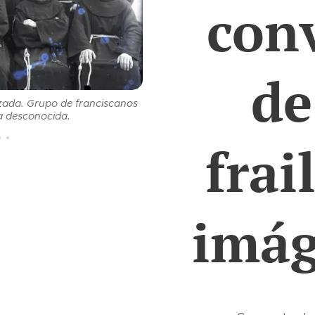
con
de
Foto 244. Copia en papel de pla
izada. Grupo de franciscanos
alumnos del colegio seráfico de
ha desconocida.
franciscano Lorenzo C
frai
imág