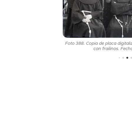
e franciscano. Finales de los
Foto 388. Copia de placa digital
 Juana Chaves
con frailinos. Fec