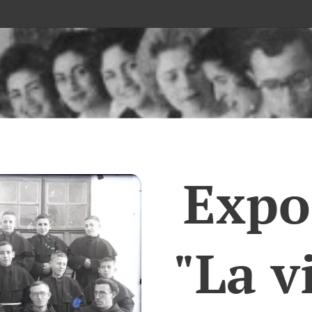
Expo
"La v