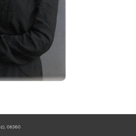
oz), 06360