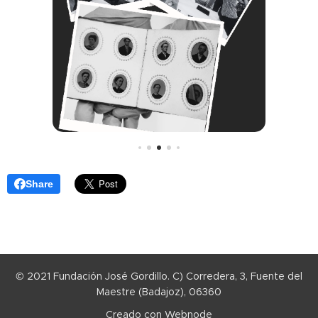
Share
© 2021 Fundación José Gordillo. C) Corredera, 3, Fuente del
Maestre (Badajoz), 06360
Creado con
Webnode