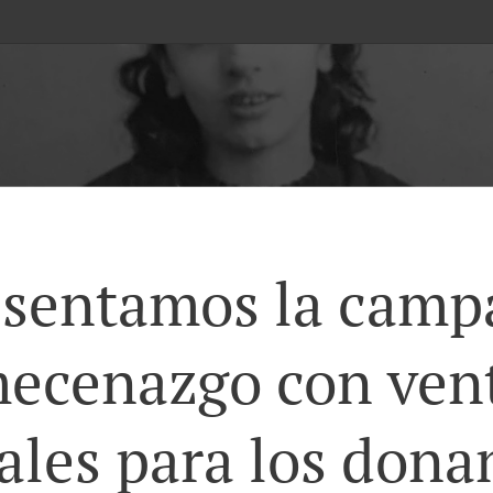
esentamos la camp
ecenazgo con ven
cales para los dona